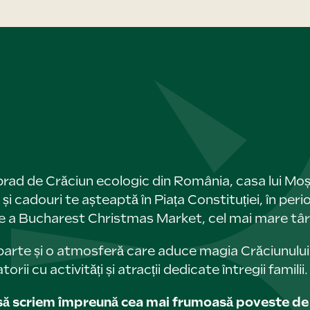
rad de Crăciun ecologic din România, casa lui Moș 
i cadouri te așteaptă în Piața Constituției, în pe
ie a Bucharest Christmas Market, cel mai mare târg
aparte și o atmosferă care aduce magia Crăciunului c
orii cu activități și atracții dedicate întregii familii.
ă scriem împreună cea mai frumoasă poveste de C