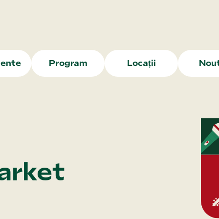
ente
Program
Locații
Nout
arket