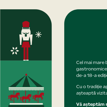
Cel mai mare b
gastronomice ș
de-a 18-a ediț
Cu o tradiție 
așteaptă vizitat
Vă așteptăm s