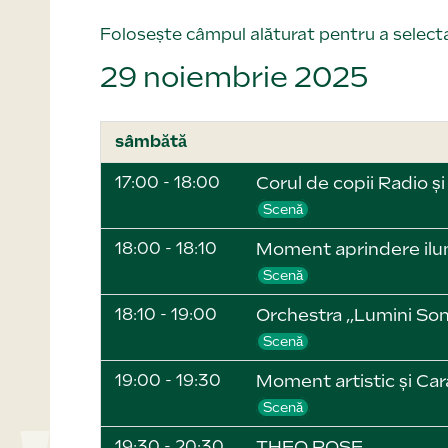
Folosește câmpul alăturat pentru a selecta
29 noiembrie 2025
sâmbătă
17:00 - 18:00
Corul de copii Radio ș
Scenă
18:00 - 18:10
Moment aprindere ilum
Scenă
18:10 - 19:00
Orchestra „Lumini So
Scenă
19:00 - 19:30
Moment artistic și Ca
Scenă
19:30 - 20:30
THEO ROSE