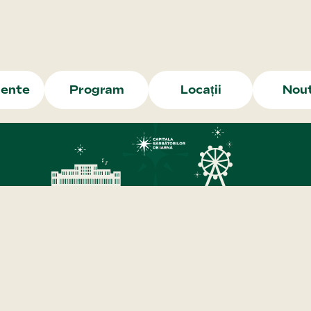
ente
Program
Locații
Nout