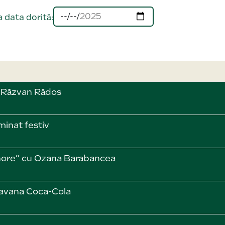
 data dorită:
i Răzvan Rădos
inat festiv
nore” cu Ozana Barabancea
ravana Coca-Cola