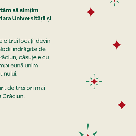
vităm să simțim
ața Universității și
e trei locații devin
odii îndrăgite de
răciun, căsuțele cu
. Împreună unim
unului.
i, de trei ori mai
e Crăciun.