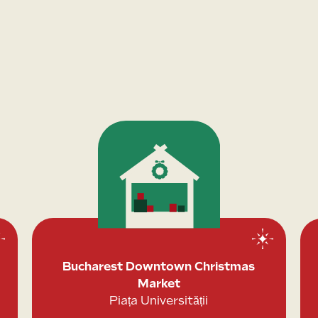
Bucharest Downtown Christmas
Market
Piața Universității