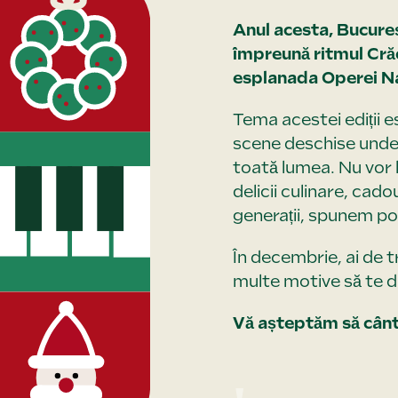
Anul acesta, Bucureș
împreună ritmul Crăciu
esplanada Operei Na
Tema acestei ediții e
scene deschise unde 
toată lumea. Nu vor l
delicii culinare, cado
generații, spunem po
În decembrie, ai de t
multe motive să te dis
Vă așteptăm să cânt