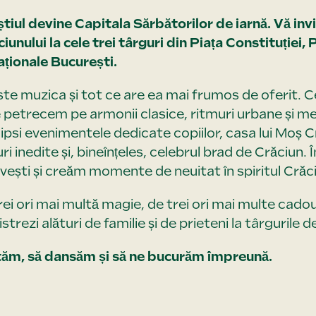
tiul devine Capitala Sărbătorilor de iarnă. Vă in
nului la cele trei târguri din Piața Constituției, Pi
ționale București.
ste muzica și tot ce are ea mai frumos de oferit. Cel
petrecem pe armonii clasice, ritmuri urbane și mel
ipsi evenimentele dedicate copiilor, casa lui Moș C
uri inedite și, bineînțeles, celebrul brad de Crăciun
vești și creăm momente de neuitat în spiritul Crăci
rei ori mai multă magie, de trei ori mai multe cadour
trezi alături de familie și de prieteni la târgurile d
ăm, să dansăm și să ne bucurăm împreună.