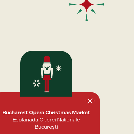
Bucharest Opera Christmas Market
Esplanada Operei Naționale
București