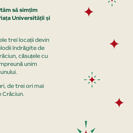
vităm să simțim
ața Universității și
e trei locații devin
odii îndrăgite de
răciun, căsuțele cu
. Împreună unim
unului.
i, de trei ori mai
e Crăciun.