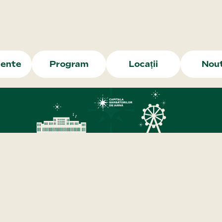
ente
Program
Locații
Nout