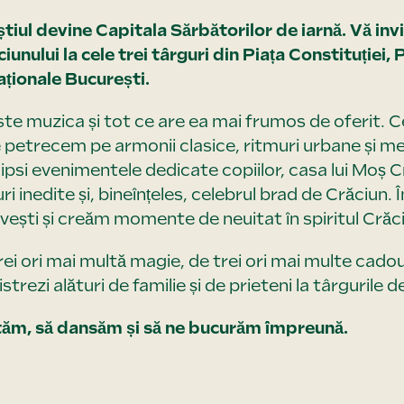
tiul devine Capitala Sărbătorilor de iarnă. Vă in
nului la cele trei târguri din Piața Constituției, Pi
ționale București.
ste muzica și tot ce are ea mai frumos de oferit. Cel
petrecem pe armonii clasice, ritmuri urbane și mel
ipsi evenimentele dedicate copiilor, casa lui Moș C
uri inedite și, bineînțeles, celebrul brad de Crăciun
vești și creăm momente de neuitat în spiritul Crăci
rei ori mai multă magie, de trei ori mai multe cadour
trezi alături de familie și de prieteni la târgurile d
ăm, să dansăm și să ne bucurăm împreună.