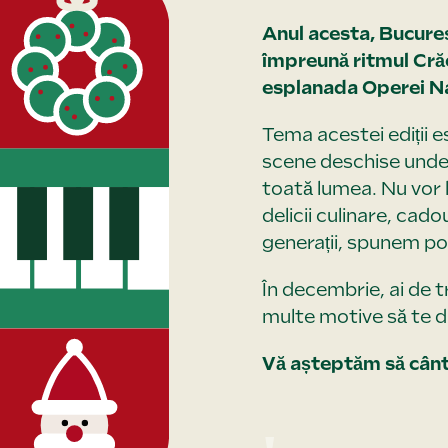
Anul acesta, Bucureș
împreună ritmul Crăciu
esplanada Operei Na
Tema acestei ediții e
scene deschise unde 
toată lumea. Nu vor l
delicii culinare, cado
generații, spunem po
În decembrie, ai de t
multe motive să te dis
Vă așteptăm să cânt