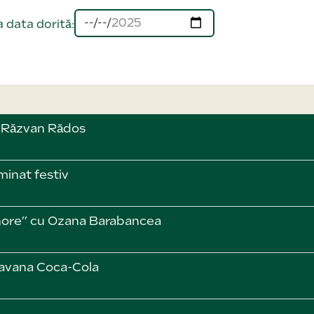
 data dorită:
i Răzvan Rădos
inat festiv
nore” cu Ozana Barabancea
ravana Coca-Cola