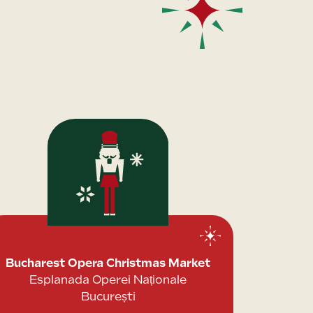
Bucharest Opera Christmas Market
Esplanada Operei Naționale
București