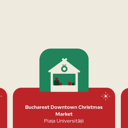
Bucharest Downtown Christmas
Market
Piața Universității