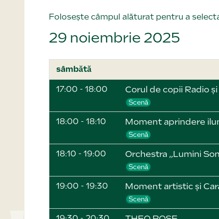
Folosește câmpul alăturat pentru a selecta
29 noiembrie 2025
sâmbătă
17:00 - 18:00
Corul de copii Radio ș
Scenă
18:00 - 18:10
Moment aprindere ilum
Scenă
18:10 - 19:00
Orchestra „Lumini So
Scenă
19:00 - 19:30
Moment artistic și Ca
Scenă
19:30 - 20:30
THEO ROSE